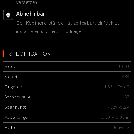
versetzen.
Abnehmbar
Der Kopfhörerständer ist zerlegbar, einfach zu
installieren und leicht zu tragen.
▍
SPECIFICATION
Modell:
U003
Material:
ABS
Eingabe:
USB / Typ C
Schnitts telle:
USB
Spannung:
4.2V~5.2V
Kabellänge:
2,20 ± 0,05 m
Farbe:
Schwarz