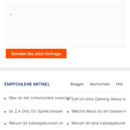
Name Der Firma
Inhalt
Senden Sie Jetzt Anfrage
EMPFOHLENE ARTIKEL
Bloggen
Nachrichten
FAQ
Was ist der Unterschied zwischen Gaming- und Produktivitäts
Soll ich eine Gaming-Maus ode
Ist 2,4 GHz für Spiele besser als 5 GHz?
Welche Maus ist am besten ka
Warum ist kabelgebunden besser als kabellos für Spiele?
Warum ist eine kabelgebunden