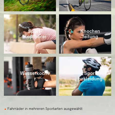
Sport-
Knochen
Kopfhörer
leitung
Kopfhörer
Wasserkoche
Sport
r
bekleidung
Fahrräder in mehreren Sportarten ausgewählt