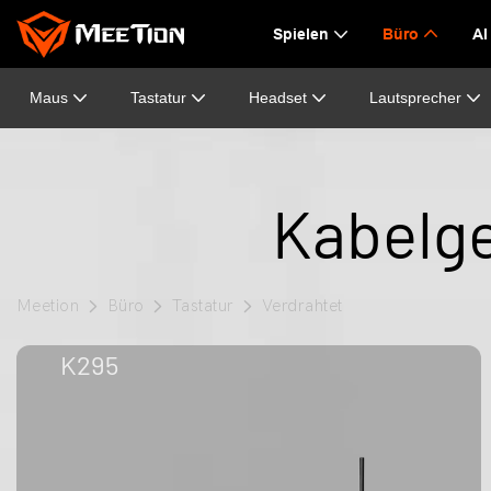
Spielen
Büro
AI
Maus
Tastatur
Headset
Lautsprecher
Kabelge
Meetion
Büro
Tastatur
Verdrahtet
K295