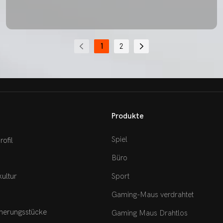
1
2
Produkte
Spiel
ofil
Büro
ultur
Sport
Gaming-Maus verdrahtet
erungsstücke
Gaming Maus Drahtlos