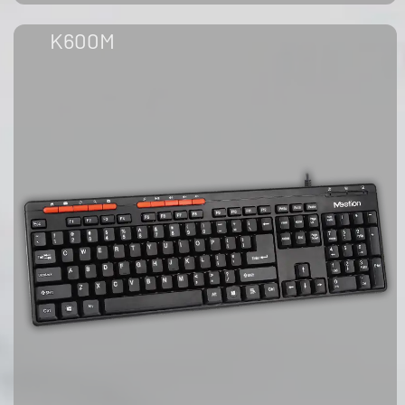
K600M