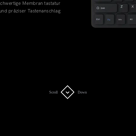
chwertige Membran tastatur
 und präziser Tastenanschlag
Scroll
Scroll
Down
Down