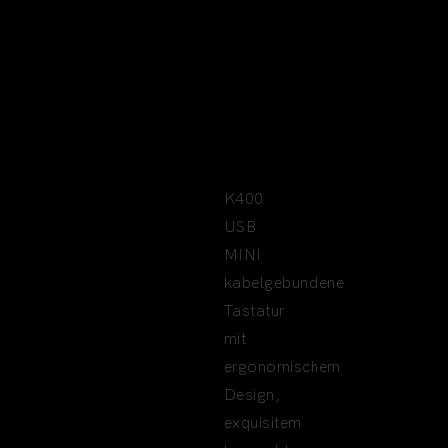
MINI
OFFICE
KEYBOARD
K400
USB
MINI
kabelgebundene
Tastatur
mit
ergonomischem
Design,
exquisitem