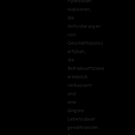
Funktionen
realisieren,
die
Anforderungen
von
Geschäftsbüros
erfüllen,
die
Betriebseffizienz
erheblich
verbessern
und
eine
längere
Lebensdauer
gewährleisten.