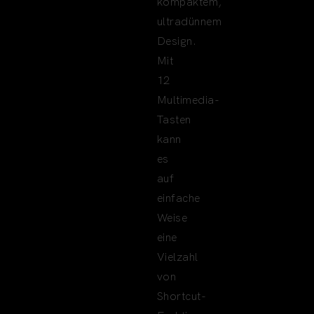
kompaktem,
ultradünnem
Design.
Mit
12
Multimedia-
Tasten
kann
es
auf
einfache
Weise
eine
Vielzahl
von
Shortcut-