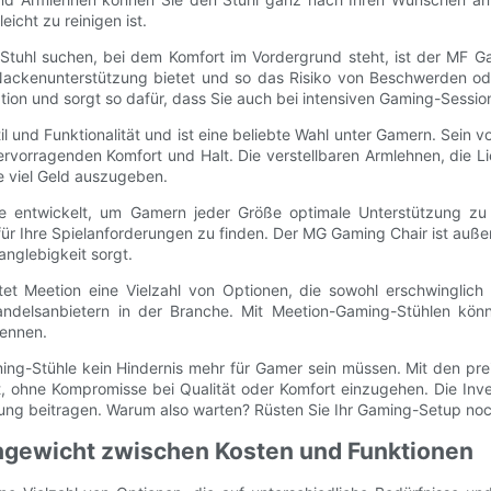
icht zu reinigen ist.
uhl suchen, bei dem Komfort im Vordergrund steht, ist der MF Ga
Nackenunterstützung bietet und so das Risiko von Beschwerden od
tion und sorgt so dafür, dass Sie auch bei intensiven Gaming-Sessi
 und Funktionalität und ist eine beliebte Wahl unter Gamern. Sein 
ervorragenden Komfort und Halt. Die verstellbaren Armlehnen, die L
ne viel Geld auszugeben.
ntwickelt, um Gamern jeder Größe optimale Unterstützung zu bi
für Ihre Spielanforderungen zu finden. Der MG Gaming Chair ist auß
anglebigkeit sorgt.
t Meetion eine Vielzahl von Optionen, die sowohl erschwinglich 
andelsanbietern in der Branche. Mit Meetion-Gaming-Stühlen könn
rennen.
ing-Stühle kein Hindernis mehr für Gamer sein müssen. Mit den pr
t, ohne Kompromisse bei Qualität oder Komfort einzugehen. Die Inves
ung beitragen. Warum also warten? Rüsten Sie Ihr Gaming-Setup no
chgewicht zwischen Kosten und Funktionen