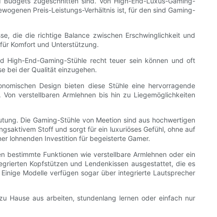
nd Budgets zugeschnitten sind. Von High-End-Luxus-Gaming-
ogenen Preis-Leistungs-Verhältnis ist, für den sind Gaming-
e, die die richtige Balance zwischen Erschwinglichkeit und
 für Komfort und Unterstützung.
end High-End-Gaming-Stühle recht teuer sein können und oft
e bei der Qualität einzugehen.
onomischen Design bieten diese Stühle eine hervorragende
 Von verstellbaren Armlehnen bis hin zu Liegemöglichkeiten
eutung. Die Gaming-Stühle von Meetion sind aus hochwertigen
gsaktivem Stoff und sorgt für ein luxuriöses Gefühl, ohne auf
ner lohnenden Investition für begeisterte Gamer.
en bestimmte Funktionen wie verstellbare Armlehnen oder ein
egrierten Kopfstützen und Lendenkissen ausgestattet, die es
 Einige Modelle verfügen sogar über integrierte Lautsprecher
zu Hause aus arbeiten, stundenlang lernen oder einfach nur