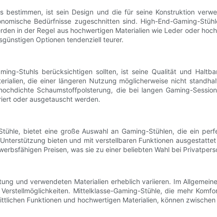
s bestimmen, ist sein Design und die für seine Konstruktion verw
rgonomische Bedürfnisse zugeschnitten sind. High-End-Gaming-Stühl
den in der Regel aus hochwertigen Materialien wie Leder oder hochwe
isgünstigen Optionen tendenziell teurer.
ing-Stuhls berücksichtigen sollten, ist seine Qualität und Haltb
rialien, die einer längeren Nutzung möglicherweise nicht standha
e hochdichte Schaumstoffpolsterung, die bei langen Gaming-Sessio
iert oder ausgetauscht werden.
tühle, bietet eine große Auswahl an Gaming-Stühlen, die ein perf
 Unterstützung bieten und mit verstellbaren Funktionen ausgestattet
erbsfähigen Preisen, was sie zu einer beliebten Wahl bei Privatp
ung und verwendeten Materialien erheblich variieren. Im Allgemein
Verstellmöglichkeiten. Mittelklasse-Gaming-Stühle, die mehr Komfo
rittlichen Funktionen und hochwertigen Materialien, können zwische