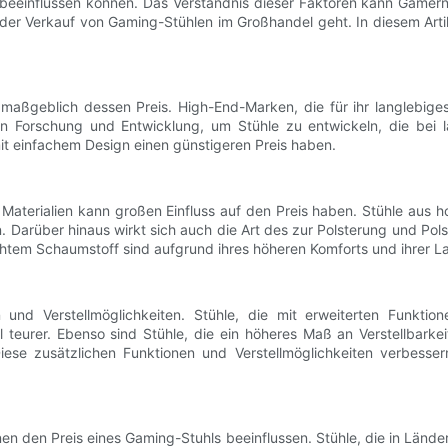
 beeinflussen können. Das Verständnis dieser Faktoren kann Gamern
er Verkauf von Gaming-Stühlen im Großhandel geht. In diesem Artik
aßgeblich dessen Preis. High-End-Marken, die für ihr langlebige
 in Forschung und Entwicklung, um Stühle zu entwickeln, die bei
t einfachem Design einen günstigeren Preis haben.
Materialien kann großen Einfluss auf den Preis haben. Stühle aus h
ven. Darüber hinaus wirkt sich auch die Art des zur Polsterung und
em Schaumstoff sind aufgrund ihres höheren Komforts und ihrer Lan
 und Verstellmöglichkeiten. Stühle, die mit erweiterten Funktio
l teurer. Ebenso sind Stühle, die ein höheres Maß an Verstellbarke
iese zusätzlichen Funktionen und Verstellmöglichkeiten verbesser
 den Preis eines Gaming-Stuhls beeinflussen. Stühle, die in Länder