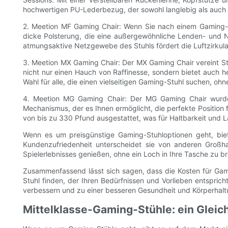
hochwertigen PU-Lederbezug, der sowohl langlebig als auch le
2. Meetion MF Gaming Chair: Wenn Sie nach einem Gaming-St
dicke Polsterung, die eine außergewöhnliche Lenden- und 
atmungsaktive Netzgewebe des Stuhls fördert die Luftzirkula
3. Meetion MX Gaming Chair: Der MX Gaming Chair vereint Stil
nicht nur einen Hauch von Raffinesse, sondern bietet auch h
Wahl für alle, die einen vielseitigen Gaming-Stuhl suchen, oh
4. Meetion MG Gaming Chair: Der MG Gaming Chair wurde e
Mechanismus, der es Ihnen ermöglicht, die perfekte Position 
von bis zu 330 Pfund ausgestattet, was für Haltbarkeit und L
Wenn es um preisgünstige Gaming-Stuhloptionen geht, biete
Kundenzufriedenheit unterscheidet sie von anderen Großh
Spielerlebnisses genießen, ohne ein Loch in Ihre Tasche zu b
Zusammenfassend lässt sich sagen, dass die Kosten für Gam
Stuhl finden, der Ihren Bedürfnissen und Vorlieben entsprich
verbessern und zu einer besseren Gesundheit und Körperhalt
Mittelklasse-Gaming-Stühle: ein Glei