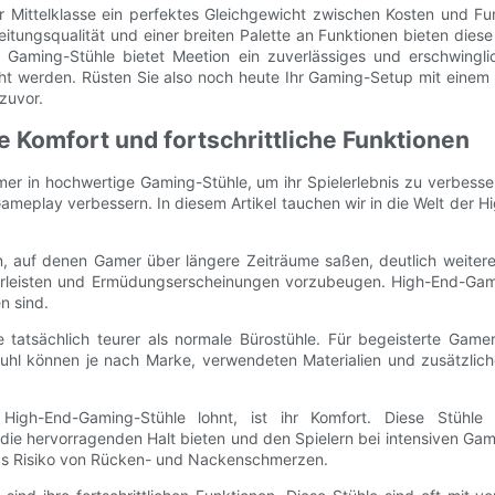
Mittelklasse ein perfektes Gleichgewicht zwischen Kosten und Funk
itungsqualität und einer breiten Palette an Funktionen bieten diese
 Gaming-Stühle bietet Meetion ein zuverlässiges und erschwinglic
ht werden. Rüsten Sie also noch heute Ihr Gaming-Setup mit einem
zuvor.
 Komfort und fortschrittliche Funktionen
er in hochwertige Gaming-Stühle, um ihr Spielerlebnis zu verbesser
Gameplay verbessern. In diesem Artikel tauchen wir in die Welt der
n, auf denen Gamer über längere Zeiträume saßen, deutlich weiteren
rleisten und Ermüdungserscheinungen vorzubeugen. High-End-Gami
n sind.
atsächlich teurer als normale Bürostühle. Für begeisterte Gamer,
tuhl können je nach Marke, verwendeten Materialien und zusätzlich
High-End-Gaming-Stühle lohnt, ist ihr Komfort. Diese Stühle
e hervorragenden Halt bieten und den Spielern bei intensiven Gam
 das Risiko von Rücken- und Nackenschmerzen.