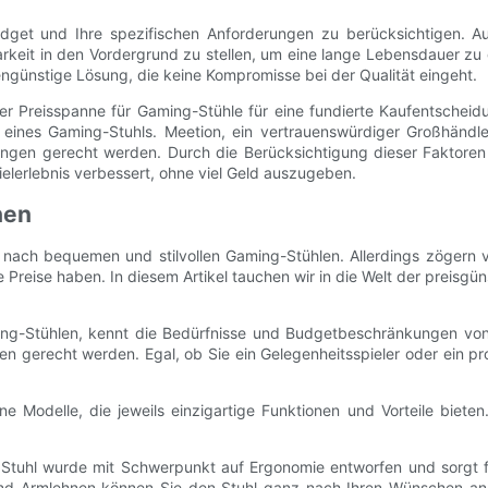
Budget und Ihre spezifischen Anforderungen zu berücksichtigen. A
tbarkeit in den Vordergrund zu stellen, um eine lange Lebensdauer z
ngünstige Lösung, die keine Kompromisse bei der Qualität eingeht.
r Preisspanne für Gaming-Stühle für eine fundierte Kaufentscheid
is eines Gaming-Stuhls. Meetion, ein vertrauenswürdiger Großhändl
rtungen gerecht werden. Durch die Berücksichtigung dieser Faktor
elerlebnis verbessert, ohne viel Geld auszugeben.
nen
nach bequemen und stilvollen Gaming-Stühlen. Allerdings zögern vie
Preise haben. In diesem Artikel tauchen wir in die Welt der preisgü
ming-Stühlen, kennt die Bedürfnisse und Budgetbeschränkungen von
en gerecht werden. Egal, ob Sie ein Gelegenheitsspieler oder ein pro
e Modelle, die jeweils einzigartige Funktionen und Vorteile biete
Stuhl wurde mit Schwerpunkt auf Ergonomie entworfen und sorgt 
e und Armlehnen können Sie den Stuhl ganz nach Ihren Wünschen 