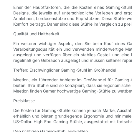
Einer der Hauptfaktoren, die die Kosten eines Gaming-Stuhl
Designs, die jeweils auf unterschiedliche Vorlieben und e
Armlehnen, Lordosenstütze und Kopfstützen. Diese Stühle wer
Komfort beiträgt. Daher sind diese Stühle im Vergleich zu pre
Qualität und Haltbarkeit
Ein weiterer wichtiger Aspekt, den Sie beim Kauf eines Gam
Verarbeitungsqualität ein und verwenden minderwertige Mate
ausgelegt und verfügen über ein stabiles Gestell und ein
regelmäßigen Gebrauch ausgelegt und müssen seltener repar
Treffen: Erschwinglicher Gaming-Stuhl im Großhandel
Meetion, ein führender Anbieter im Großhandel für Gaming-S
bieten. Ihre Stühle sind so konzipiert, dass sie ergonomische
Meetion finden Gamer hochwertige Gaming-Stühle zu wettbew
Preisklasse
Die Kosten für Gaming-Stühle können je nach Marke, Ausstatt
erhältlich und bieten grundlegende Ergonomie und minimale 
US-Dollar. High-End-Gaming-Stühle, ausgestattet mit fortsch
Den richtigen Gaming-Stuhl auswählen