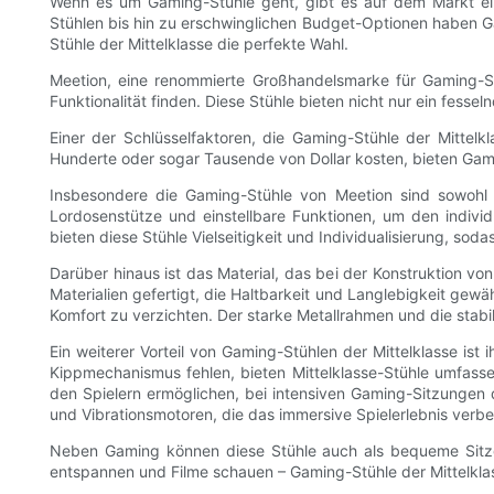
Wenn es um Gaming-Stühle geht, gibt es auf dem Markt ein
Stühlen bis hin zu erschwinglichen Budget-Optionen haben G
Stühle der Mittelklasse die perfekte Wahl.
Meetion, eine renommierte Großhandelsmarke für Gaming-Stü
Funktionalität finden. Diese Stühle bieten nicht nur ein fess
Einer der Schlüsselfaktoren, die Gaming-Stühle der Mittel
Hunderte oder sogar Tausende von Dollar kosten, bieten Gami
Insbesondere die Gaming-Stühle von Meetion sind sowohl 
Lordosenstütze und einstellbare Funktionen, um den indivi
bieten diese Stühle Vielseitigkeit und Individualisierung, sod
Darüber hinaus ist das Material, das bei der Konstruktion 
Materialien gefertigt, die Haltbarkeit und Langlebigkeit gew
Komfort zu verzichten. Der starke Metallrahmen und die stabil
Ein weiterer Vorteil von Gaming-Stühlen der Mittelklasse i
Kippmechanismus fehlen, bieten Mittelklasse-Stühle umfasse
den Spielern ermöglichen, bei intensiven Gaming-Sitzungen d
und Vibrationsmotoren, die das immersive Spielerlebnis verbe
Neben Gaming können diese Stühle auch als bequeme Sitzgel
entspannen und Filme schauen – Gaming-Stühle der Mittelklasse