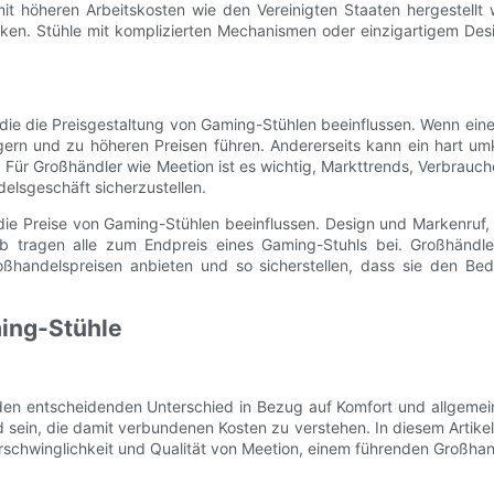
n mit höheren Arbeitskosten wie den Vereinigten Staaten hergestell
ken. Stühle mit komplizierten Mechanismen oder einzigartigem Des
die die Preisgestaltung von Gaming-Stühlen beeinflussen. Wenn ein
eigern und zu höheren Preisen führen. Andererseits kann ein hart
n. Für Großhändler wie Meetion ist es wichtig, Markttrends, Verbra
elsgeschäft sicherzustellen.
 Preise von Gaming-Stühlen beeinflussen. Design und Markenruf, Mat
tragen alle zum Endpreis eines Gaming-Stuhls bei. Großhändle
oßhandelspreisen anbieten und so sicherstellen, dass sie den Be
ming-Stühle
en entscheidenden Unterschied in Bezug auf Komfort und allgemei
ein, die damit verbundenen Kosten zu verstehen. In diesem Artikel 
rschwinglichkeit und Qualität von Meetion, einem führenden Großhan