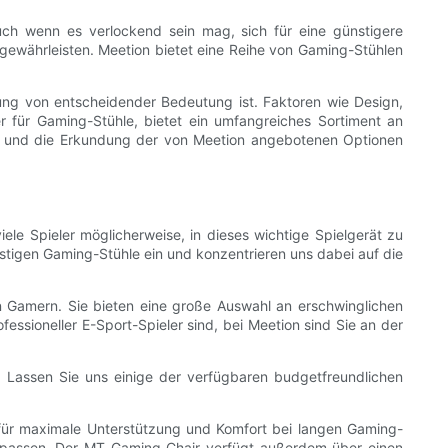
uch wenn es verlockend sein mag, sich für eine günstigere
u gewährleisten. Meetion bietet eine Reihe von Gaming-Stühlen
ung von entscheidender Bedeutung ist. Faktoren wie Design,
er für Gaming-Stühle, bietet ein umfangreiches Sortiment an
en und die Erkundung der von Meetion angebotenen Optionen
le Spieler möglicherweise, in dieses wichtige Spielgerät zu
nstigen Gaming-Stühle ein und konzentrieren uns dabei auf die
 Gamern. Sie bieten eine große Auswahl an erschwinglichen
fessioneller E-Sport-Spieler sind, bei Meetion sind Sie an der
n. Lassen Sie uns einige der verfügbaren budgetfreundlichen
für maximale Unterstützung und Komfort bei langen Gaming-
anpassen. Der MT Gaming Chair verfügt außerdem über einen