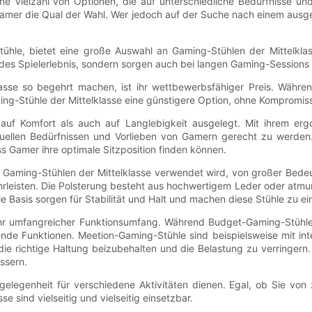
e Vielzahl von Optionen, die auf unterschiedliche Bedürfnisse u
amer die Qual der Wahl. Wer jedoch auf der Suche nach einem ausgew
hle, bietet eine große Auswahl an Gaming-Stühlen der Mittelklass
elndes Spielerlebnis, sondern sorgen auch bei langen Gaming-Sessions
klasse so begehrt machen, ist ihr wettbewerbsfähiger Preis. Währ
ng-Stühle der Mittelklasse eine günstigere Option, ohne Kompromiss
auf Komfort als auch auf Langlebigkeit ausgelegt. Mit ihrem erg
duellen Bedürfnissen und Vorlieben von Gamern gerecht zu werden.
ass Gamer ihre optimale Sitzposition finden können.
von Gaming-Stühlen der Mittelklasse verwendet wird, von großer Bed
ährleisten. Die Polsterung besteht aus hochwertigem Leder oder atmun
e Basis sorgen für Stabilität und Halt und machen diese Stühle zu ei
st ihr umfangreicher Funktionsumfang. Während Budget-Gaming-Stühl
nde Funktionen. Meetion-Gaming-Stühle sind beispielsweise mit int
ie richtige Haltung beizubehalten und die Belastung zu verringern.
ssern.
egenheit für verschiedene Aktivitäten dienen. Egal, ob Sie von 
 sind vielseitig und vielseitig einsetzbar.