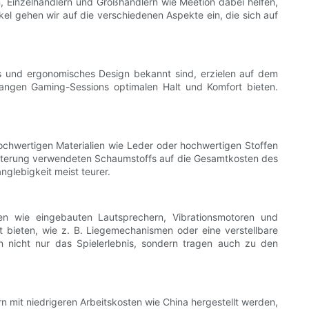
, Einzelhändlern und Großhändlern wie Meetion dabei helfen,
el gehen wir auf die verschiedenen Aspekte ein, die sich auf
s und ergonomisches Design bekannt sind, erzielen auf dem
 langen Gaming-Sessions optimalen Halt und Komfort bieten.
ochwertigen Materialien wie Leder oder hochwertigen Stoffen
 Polsterung verwendeten Schaumstoffs auf die Gesamtkosten des
glebigkeit meist teurer.
nen wie eingebauten Lautsprechern, Vibrationsmotoren und
it bieten, wie z. B. Liegemechanismen oder eine verstellbare
n nicht nur das Spielerlebnis, sondern tragen auch zu den
n mit niedrigeren Arbeitskosten wie China hergestellt werden,