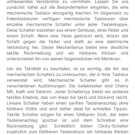
umfassendes Verständnis zu vermitteln. Lassen Sie uns
zunächst näher auf die Besonderheiten eingehen, die eine
mechanische Tastatur einzigartig machen. Im Gegensatz zu
Folientastaturen verfügen mechanische Tastaturen über
einzelne mechanische Schalter unter jeder Tastenkappe.
Diese Schalter bestehen aus einem Gehäuse, einer Feder und
einem Schaft. Wenn eine Taste gedrückt wird, drückt der
Schaft gegen die Feder und stellt so eine elektrische
Verbindung her. Dieser Mechanismus bietet eine deutliche
taktile Rückmeldung und ein hörbares Klicken und
unterscheidet ihn von seinen Gegenstücken mit Membran.
Um die Taktilität zu beurteilen, ist es wichtig, die Art des
mechanischen Schalters zu untersuchen, der in Ihrer Tastatur
verwendet wird. Mechanische Schalter gibt es in
verschiedenen Ausführungen. Die beliebtesten sind Cherry
MX, Kailh und Gateron. Jeder Schaltertyp bietet ein anderes
taktiles Erlebnis, das von linear bis taktil und klickend reicht.
Lineare Schalter haben einen sanften Tastenanschlag ohne
fühlbare Stöße und sind daher ideal für schnelles Tippen.
Taktile Schalter sorgen für einen fühlbaren Stoß, der beim
Tastenanschlag spürbar ist und dem Schreiber eine
Rückmeldung gibt. Schließlich bieten Clicky-Schalter
zusätzlich zum fühlbaren Tastendruck ein hörbares Klicken