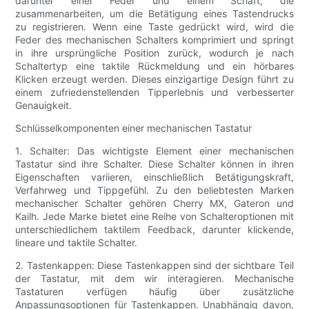
darunter einer Feder und einem Schaft, die
zusammenarbeiten, um die Betätigung eines Tastendrucks
zu registrieren. Wenn eine Taste gedrückt wird, wird die
Feder des mechanischen Schalters komprimiert und springt
in ihre ursprüngliche Position zurück, wodurch je nach
Schaltertyp eine taktile Rückmeldung und ein hörbares
Klicken erzeugt werden. Dieses einzigartige Design führt zu
einem zufriedenstellenden Tipperlebnis und verbesserter
Genauigkeit.
Schlüsselkomponenten einer mechanischen Tastatur
1. Schalter: Das wichtigste Element einer mechanischen
Tastatur sind ihre Schalter. Diese Schalter können in ihren
Eigenschaften variieren, einschließlich Betätigungskraft,
Verfahrweg und Tippgefühl. Zu den beliebtesten Marken
mechanischer Schalter gehören Cherry MX, Gateron und
Kailh. Jede Marke bietet eine Reihe von Schalteroptionen mit
unterschiedlichem taktilem Feedback, darunter klickende,
lineare und taktile Schalter.
2. Tastenkappen: Diese Tastenkappen sind der sichtbare Teil
der Tastatur, mit dem wir interagieren. Mechanische
Tastaturen verfügen häufig über zusätzliche
Anpassungsoptionen für Tastenkappen. Unabhängig davon,