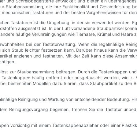
er und Schreibbegeisterte entwickelt und bieten ein überragendes
 Staubansammlung, die ihre Funktionalität und Gesamtleistung beeintr
 mechanischen Tastaturen und der besten Vorgehensweisen für dere
n Tastaturen ist die Umgebung, in der sie verwendet werden. Egal,
stoffen ausgesetzt ist. In der Luft vorhandene Staubpartikel können
 andere häufige Verunreinigungen wie Tierhaare, Krümel und Haare 
ewohnheiten bei der Tastaturwartung. Wenn die regelmäßige Reini
ich Staub leichter festsetzen kann. Darüber hinaus kann die Ver
artikel anziehen und festhalten. Mit der Zeit kann diese Ansamml
chtigen.
lbst zur Staubansammlung beitragen. Durch die Tastenkappen und S
ie Tastenkappen häufig entfernt oder ausgetauscht werden, wie z. 
 bei bestimmten Modellen dazu führen, dass Staubpartikel zu den B
gelmäßige Reinigung und Wartung von entscheidender Bedeutung. Hie
 dem Reinigungsvorgang beginnen, trennen Sie die Tastatur unbe
ppen vorsichtig mit einem Tastenkappenabzieher oder einer Plastikk