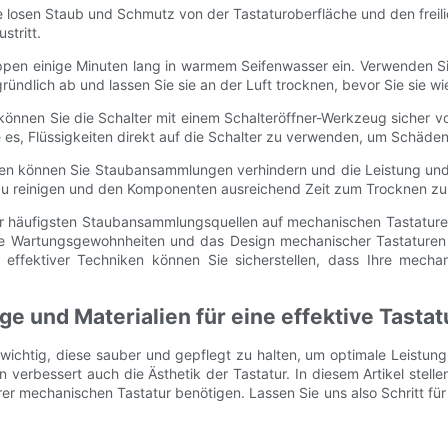
e losen Staub und Schmutz von der Tastaturoberfläche und den freil
stritt.
appen einige Minuten lang in warmem Seifenwasser ein. Verwenden S
ündlich ab und lassen Sie sie an der Luft trocknen, bevor Sie sie wi
g können Sie die Schalter mit einem Schalteröffner-Werkzeug sicher v
e es, Flüssigkeiten direkt auf die Schalter zu verwenden, um Schäde
n können Sie Staubansammlungen verhindern und die Leistung und L
 zu reinigen und den Komponenten ausreichend Zeit zum Trocknen zu 
 häufigsten Staubansammlungsquellen auf mechanischen Tastaturen 
hte Wartungsgewohnheiten und das Design mechanischer Tastature
effektiver Techniken können Sie sicherstellen, dass Ihre mecha
 und Materialien für eine effektive Tastat
s wichtig, diese sauber und gepflegt zu halten, um optimale Leistu
verbessert auch die Ästhetik der Tastatur. In diesem Artikel stelle
rer mechanischen Tastatur benötigen. Lassen Sie uns also Schritt für