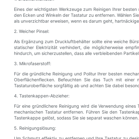
Eines der wichtigsten Werkzeuge zum Reinigen Ihrer besten m
den Ecken und Winkeln der Tastatur zu entfernen. Wählen Sie 
als unverzichtbar erweisen, wenn es darum geht, hartnäckige P
2. Weicher Pinsel:
Als Ergänzung zum Druckluftbehälter sollte eine weiche Bür
statischer Elektrizität verhindert, die möglicherweise em
hindurch, um sicherzustellen, dass alle verbleibenden Partike
3. Mikrofaserstoff:
Für die gründliche Reinigung und Politur Ihrer besten mechan
Oberflächenflecken. Befeuchten Sie das Tuch mit einer 
Tastaturoberfläche sorgfältig ab und achten Sie dabei beson
4. Tastenkappen-Abzieher:
Für eine gründlichere Reinigung wird die Verwendung eines
mechanischen Tastatur entfernen. Führen Sie den Tastenka
Tastenkappe gelöst, sodass Sie sie separat waschen können. D
5. Reinigungslösung:
Um Schmutz effektiv zu entfernen und Ihre Tastatur zu desinfi