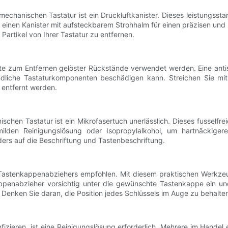
echanischen Tastatur ist ein Druckluftkanister. Dieses leistungss
einen Kanister mit aufsteckbarem Strohhalm für einen präzisen und ko
artikel von Ihrer Tastatur zu entfernen.
ste zum Entfernen gelöster Rückstände verwendet werden. Eine anti
pfindliche Tastaturkomponenten beschädigen kann. Streichen Sie mi
l entfernt werden.
ischen Tastatur ist ein Mikrofasertuch unerlässlich. Dieses fusselfr
milden Reinigungslösung oder Isopropylalkohol, um hartnäckige
ders auf die Beschriftung und Tastenbeschriftung.
 Tastenkappenabziehers empfohlen. Mit diesem praktischen Werkze
ppenabzieher vorsichtig unter die gewünschte Tastenkappe ein un
enken Sie daran, die Position jedes Schlüssels im Auge zu behalten,
zieren, ist eine Reinigungslösung erforderlich. Mehrere im Handel e