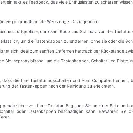
ert ein taktiles Feedback, das viele Enthusiasten zu schätzen wissen
n Sie einige grundlegende Werkzeuge. Dazu gehören:
trisches Luftgebläse, um losen Staub und Schmutz von der Tastatur 
rlässlich, um die Tastenkappen zu entfernen, ohne sie oder die Sch
 eignet sich ideal zum sanften Entfernen hartnäckiger Rückstände z
en Sie Isopropylalkohol, um die Tastenkappen, Schalter und Platte zu
tig, dass Sie Ihre Tastatur ausschalten und vom Computer trennen
ierung der Tastenkappen nach der Reinigung zu erleichtern.
penabzieher von Ihrer Tastatur. Beginnen Sie an einer Ecke und arbe
 Schalter oder Tastenkappen beschädigen kann. Bewahren Sie d
ieren.