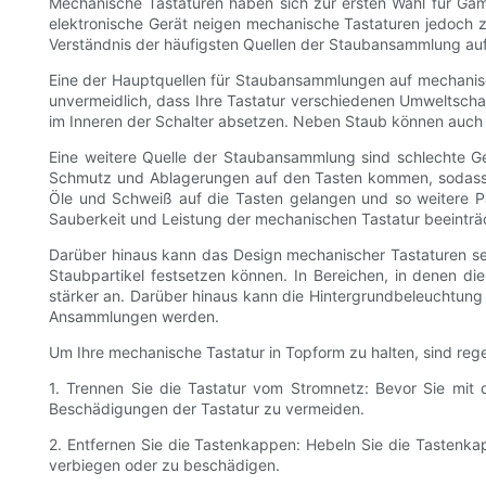
Mechanische Tastaturen haben sich zur ersten Wahl für Gam
elektronische Gerät neigen mechanische Tastaturen jedoch zur
Verständnis der häufigsten Quellen der Staubansammlung auf
Eine der Hauptquellen für Staubansammlungen auf mechanische
unvermeidlich, dass Ihre Tastatur verschiedenen Umweltschad
im Inneren der Schalter absetzen. Neben Staub können auch
Eine weitere Quelle der Staubansammlung sind schlechte G
Schmutz und Ablagerungen auf den Tasten kommen, sodass s
Öle und Schweiß auf die Tasten gelangen und so weitere P
Sauberkeit und Leistung der mechanischen Tastatur beeinträ
Darüber hinaus kann das Design mechanischer Tastaturen se
Staubpartikel festsetzen können. In Bereichen, in denen d
stärker an. Darüber hinaus kann die Hintergrundbeleuchtung
Ansammlungen werden.
Um Ihre mechanische Tastatur in Topform zu halten, sind re
1. Trennen Sie die Tastatur vom Stromnetz: Bevor Sie mit
Beschädigungen der Tastatur zu vermeiden.
2. Entfernen Sie die Tastenkappen: Hebeln Sie die Tastenka
verbiegen oder zu beschädigen.