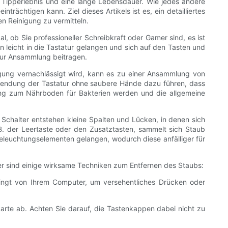
 Tipperlebnis und eine lange Lebensdauer. Wie jedes andere
ächtigen kann. Ziel dieses Artikels ist es, ein detailliertes
n Reinigung zu vermitteln.
 ob Sie professioneller Schreibkraft oder Gamer sind, es ist
 leicht in die Tastatur gelangen und sich auf den Tasten und
zur Ansammlung beitragen.
gung vernachlässigt wird, kann es zu einer Ansammlung von
wendung der Tastatur ohne saubere Hände dazu führen, dass
ung zum Nährboden für Bakterien werden und die allgemeine
chalter entstehen kleine Spalten und Lücken, in denen sich
B. der Leertaste oder den Zusatztasten, sammelt sich Staub
eleuchtungselementen gelangen, wodurch diese anfälliger für
r sind einige wirksame Techniken zum Entfernen des Staubs:
dingt von Ihrem Computer, um versehentliches Drücken oder
arte ab. Achten Sie darauf, die Tastenkappen dabei nicht zu