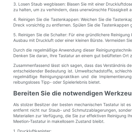
3. Losen Staub wegblasen: Blasen Sie mit einer Druckluftdos
zu halten, um zu verhindern, dass unerwünschte Flüssigkeit au
4. Reinigen Sie die Tastenkappen: Weichen Sie die Tastenk
Dreck vorsichtig zu entfernen. Spülen Sie die Tastenkappen gr
5. Reinigen Sie die Schalter: Für eine gründlichere Reinigun
Ausbau mit Druckluft oder einer kleinen Bürste. Vermeiden Si
Durch die regelmäßige Anwendung dieser Reinigungstechnike
Denken Sie daran, Ihre Tastatur an einem gut belüfteten Ort
Zusammenfassend lässt sich sagen, dass das Verständnis der
entscheidender Bedeutung ist. Umweltschadstoffe, schlec
regelmäßige Reinigungspraktiken und die Implementierung 
reibungsloses Tipp- oder Spielerlebnis bietet.
Bereiten Sie die notwendigen Werkzeuge
Als stolzer Besitzer der besten mechanischen Tastatur ist e
entfernt nicht nur Staub- und Schmutzablagerungen, sondern 
Materialien zur Verfügung, die Sie zur effektiven Reinigung Ih
Meetion-Tastatur in makellosem Zustand bleibt.
1. Druckluftkanister: