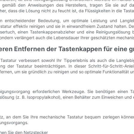
ng gemäß den Anweisungen des Herstellers, tragen Sie sie auf d
icher, dass die Lösung nicht zu feucht ist, da Flüssigkeiten in die T
on entscheidender Bedeutung, um optimale Leistung und Langleb
tatur effektiv reinigen und sie in einwandfreiem Zustand halten. 
fasertuch, einen Tastenkappenabzieher und eine Reinigungslösung 
sondern verlängert auch die Lebensdauer Ihrer geschätzten mechani
heren Entfernen der Tastenkappen für eine 
tatur verbessert sowohl Ihr Tipperlebnis als auch die Langlebi
der Tastatur beeinträchtigen. In dieser Schritt-für-Schritt-Anle
rnen, um sie gründlich zu reinigen und so optimale Funktionalität u
nigungsvorgang erforderlichen Werkzeuge. Sie benötigen einen Ta
gslösung (z. B. Isopropylalkohol), einen Behälter zum Einweichen u
atz, an dem Sie Ihre mechanische Tastatur bequem zerlegen könne
gungsvorgangs.
ehen Sie den Netzstecker