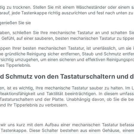
ig zu trocknen. Stellen Sie mit einem Wäscheständer oder einem sau
arauf, jede Tastenkappe richtig auszurichten und fest nach unten zu d
genießen Sie sie
 schließen Sie Ihre mechanische Tastatur an und schalten Sie si
Gefühl, auf einer sauberen, besten mechanischen Tastatur zu tippe
pen Ihrer besten mechanischen Tastatur, ist unerlässlich, um sie i
ine gründliche Reinigung sicher entfernen, Staub und Schmutz entfer
sichtig umzugehen, um einen sicheren und effektiven Reinigungspro
es Tipperlebnis.
d Schmutz von den Tastaturschaltern und de
en, ist es wichtig, Ihre mechanische Tastatur sauber zu halten. I
aktionsfähigkeit und Taktilität beeinträchtigen. In diesem umfas
staturschaltern und der Platte. Unabhängig davon, ob Sie die bes
und Ihr Tipperlebnis zu verbessern.
 wir uns kurz mit dem Aufbau einer mechanischen Tastatur befass
r Tastenkappe. Diese Schalter bestehen aus einem Gehäuse, einem