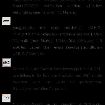
Smart-Geräten verbunden werden, effektive
Verbindung innerhalb von 10 Metern.
USB-C-Ladeanschluss
Ausgestattet mit einer modernen USB-C-
Schnittstelle für schnelles und zuverlässiges Laden
innerhalb einer Stunde. Unterstützt schnelles und
stabiles Laden über einen benutzerfreundlichen
USB-C-Anschluss.
4 einstellbare DPI-Stufen
Passen Sie Ihre Cursor-Geschwindigkeit mit 4 DPI-
Einstellungen für höchste Präzision an. Wählen Sie
zwischen 800 und 2400 für punktgenaue
Genauigkeit bei allen Aufgaben.
Eingebauter Akku
Die neue Generation des eingebauten 300-mAh-