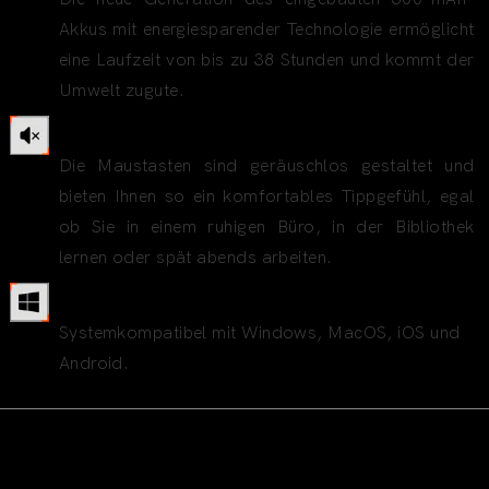
Akkus mit energiesparender Technologie ermöglicht
eine Laufzeit von bis zu 38 Stunden und kommt der
Umwelt zugute.
Design der Stummschalttaste
Die Maustasten sind geräuschlos gestaltet und
bieten Ihnen so ein komfortables Tippgefühl, egal
ob Sie in einem ruhigen Büro, in der Bibliothek
lernen oder spät abends arbeiten.
Systemkompatibel
Systemkompatibel mit Windows, MacOS, iOS und
Android.