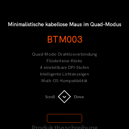
Minimalistische kabellose Maus im Quad-Modus
BTM003
Quad-Mode-Drahtlosverbindung
Flüsterleise Klicks
4 einstellbare DPI-Stufen
Intelligente Lichtanzeigen
Multi-OS-Kompatibilität
Scroll
Scroll
Down
Down
Benutzerhandbuch
Produktbeschreibung