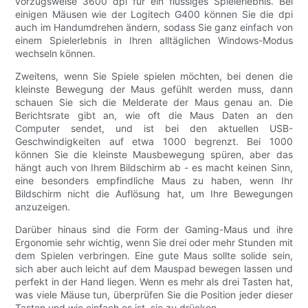
vorzugsweise 3600 dpi für ein flüssiges Spielerlebnis. Bei
einigen Mäusen wie der Logitech G400 können Sie die dpi
auch im Handumdrehen ändern, sodass Sie ganz einfach von
einem Spielerlebnis in Ihren alltäglichen Windows-Modus
wechseln können.
Zweitens, wenn Sie Spiele spielen möchten, bei denen die
kleinste Bewegung der Maus gefühlt werden muss, dann
schauen Sie sich die Melderate der Maus genau an. Die
Berichtsrate gibt an, wie oft die Maus Daten an den
Computer sendet, und ist bei den aktuellen USB-
Geschwindigkeiten auf etwa 1000 begrenzt. Bei 1000
können Sie die kleinste Mausbewegung spüren, aber das
hängt auch von Ihrem Bildschirm ab - es macht keinen Sinn,
eine besonders empfindliche Maus zu haben, wenn Ihr
Bildschirm nicht die Auflösung hat, um Ihre Bewegungen
anzuzeigen.
Darüber hinaus sind die Form der Gaming-Maus und ihre
Ergonomie sehr wichtig, wenn Sie drei oder mehr Stunden mit
dem Spielen verbringen. Eine gute Maus sollte solide sein,
sich aber auch leicht auf dem Mauspad bewegen lassen und
perfekt in der Hand liegen. Wenn es mehr als drei Tasten hat,
was viele Mäuse tun, überprüfen Sie die Position jeder dieser
Tasten und wie einfach es ist, sie zu drücken.