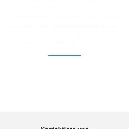
anpassbaren Funktionen, schneller
Lautstärkeregelung und Multimedia-Verknüpfungen
benötigen. Es kann mit verschiedenen kompatiblen
Systemen verwendet werden und ist einfach
einzurichten und zu verwenden.