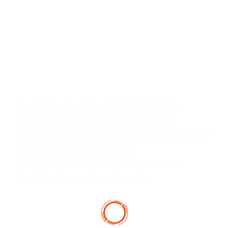
ergonomisches Design und ist kompatibel mit Win
XP/7/8/10/11, Vista und MAC OS. Es handelt sich um
eine kabelgebundene Tastatur mit Plug-&-Play-
Funktionalität.
Produktwert
Die Tastatur ist auf das Handgefühl und die
Leistungsanforderungen von Gamern und
Büroangestellten ausgelegt. Zudem verfügt es über
eine lange Lebensdauer und ein
benutzerfreundliches Design, was es für den
täglichen Gebrauch geeignet macht.