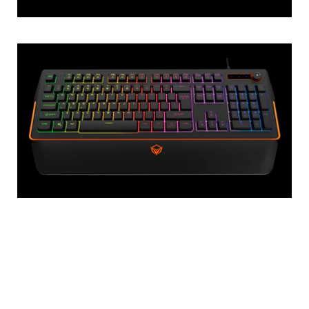
Produkt merkmale
Die Tastatur verfügt über 26 Anti-Ghosting-Tasten,
12 Multimedia-Tasten und eine Taste zur schnellen
Lautstärkeregelung. Es verfügt außerdem über eine
hochintensive magnetische Handballenauflage, ein