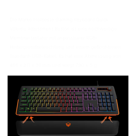
Produkt übersicht
Die Marke Hotbeste Gaming Keyboard Quick
Volume Adjustment Button ist eine hochwertige
Membrantastatur mit anpassbarer RGB-
Hintergrundbeleuchtung und einem geflochtenen
Standard-USB-Kabel. Es hat eine Abmessung von
466 x 211 x 30 mm und wiegt 790 ± 5 g.