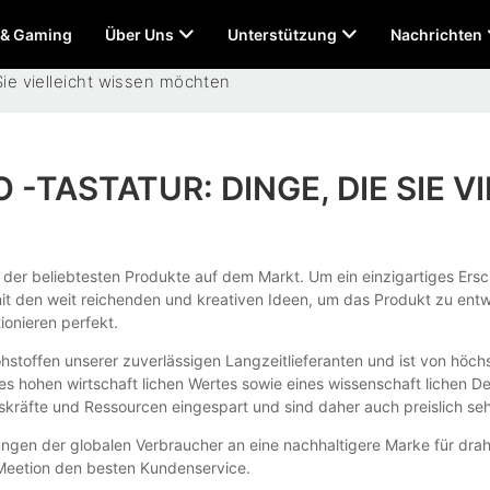
 & Gaming
Über Uns
Unterstützung
Nachrichten
Sie vielleicht wissen möchten
-TASTATUR: DINGE, DIE SIE 
der beliebtesten Produkte auf dem Markt. Um ein einzigartiges Ersc
it den weit reichenden und kreativen Ideen, um das Produkt zu entw
onieren perfekt.
toffen unserer zuverlässigen Langzeitlieferanten und ist von höchs
ines hohen wirtschaft lichen Wertes sowie eines wissenschaft lichen
itskräfte und Ressourcen eingespart und sind daher auch preislich s
tungen der globalen Verbraucher an eine nachhaltigere Marke für dr
Meetion den besten Kundenservice.