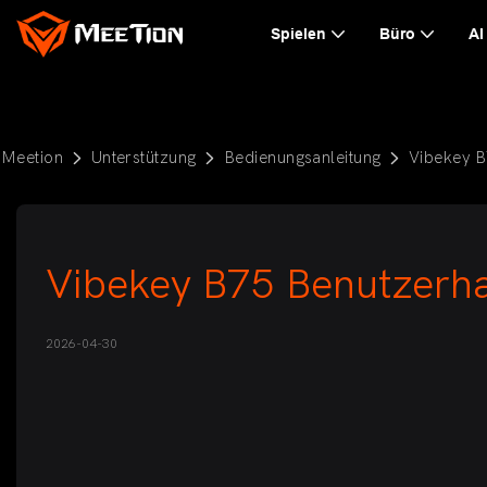
Spielen
Büro
AI
Meetion
Unterstützung
Bedienungsanleitung
Vibekey 
Vibekey B75 Benutzerh
2026-04-30